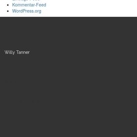
Kommentar-Feed
WordPress.org
Kontaktieren Sie uns
Willy Tanner
zurMarke GmbH
Agentur für Branding
B2B-Marketing & Kommunikation
Elsenackerstrasse 13
CH-9450 Altstätten
T +41 71 722 40 00
Besuchen Sie uns