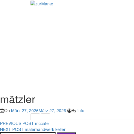
Skip
to
content
mätzler
On
März 27, 2026
März 27, 2026
By
info
Beitragsnavigation
Previous
PREVIOUS POST
mccafe
Next
post:
NEXT POST
malerhandwerk keller