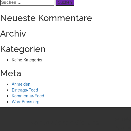
Suchen
post:
nach:
Neueste Kommentare
Archiv
Kategorien
Keine Kategorien
Meta
Anmelden
Eintrags-Feed
Kommentar-Feed
WordPress.org
zurMa
Kontaktieren Sie uns
Agentur